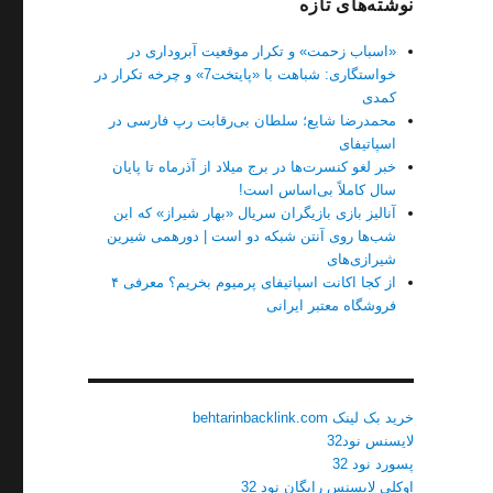
نوشته‌های تازه
«اسباب زحمت» و تکرار موقعیت آبروداری در
خواستگاری: شباهت با «پایتخت7» و چرخه تکرار در
کمدی
محمدرضا شایع؛ سلطان بی‌رقابت رپ فارسی در
اسپاتیفای
خبر لغو کنسرت‌ها در برج میلاد از آذرماه تا پایان
سال کاملاً بی‌اساس است!
آنالیز بازی بازیگران سریال «بهار شیراز» که این
شب‌ها روی آنتن شبکه دو است | دورهمی شیرین
شیرازی‌های
از کجا اکانت اسپاتیفای پرمیوم بخریم؟ معرفی ۴
فروشگاه معتبر ایرانی
خرید بک لینک behtarinbacklink.com
لایسنس نود32
پسورد نود 32
اوکلی لایسنس رایگان نود 32