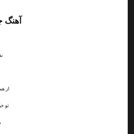
آهنگ ج
نف
ب
از هم
تو خ
ب