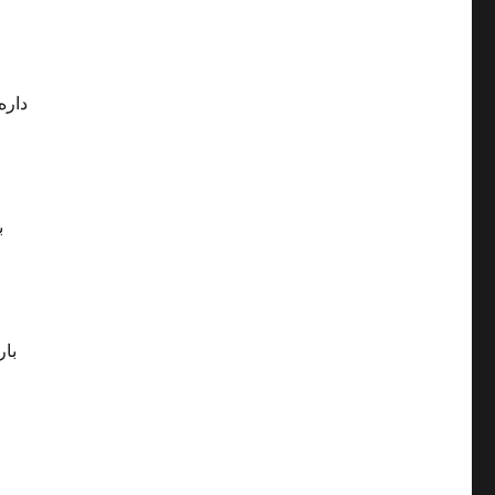
داره
ب
بار