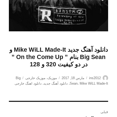
دانلود آهنگ جدید Mike WiLL Made-It و
Big Sean بنام ” On the Come Up
”
در دو کیفیت 320 و 128
نویسنده
ارسال
دسته‌ها
برچسب‌ها
ins2012
مارس 18, 2017
موزیک
،
موزیک خارجی
Big
شده
Mike WiLL Made-It
،
Sean
،
دانلود آهنگ جدید
،
دانلود اهنگ خارجی
در
راهبری
قبلی