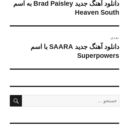
نوشته
دانلود آهنگ جدید Brad Paisley به اسم
نوشته
قبلی:
Heaven South
بعدی
دانلود آهنگ جدید SAARA با اسم
نوشته
بعدی:
Superpowers
جستج
جستجو
برای: