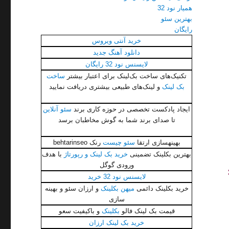
همیار نود 32
بهترین سئو
رایگان
خرید آنتی ویروس
دانلود آهنگ جدید
لایسنس نود 32 رایگان
تکنیک‌های ساخت بک‌لینک برای اعتبار بیشتر
ساخت
بک لینک
و لینک‌های طبیعی بیشتری دریافت نمایید
ایجاد پادکست تخصصی در حوزه کاری برند
سئو آنلاین
تا صدای برند شما به گوش مخاطبان برسد
بهینهسازی ارتقا
سئو چیست
رنک behtarinseo
بهترین بکلینک تضمینی
خرید بک لینک و رپورتاژ
با هدف
ورودی گوگل
لایسنس نود 32 خرید
خرید بکلینک دائمی
میهن بکلینک
و ارزان سئو و بهینه
سازی
قیمت بک لینک فالو
بکلینک
و باکیفیت سعو
خرید بک لینک ارزان