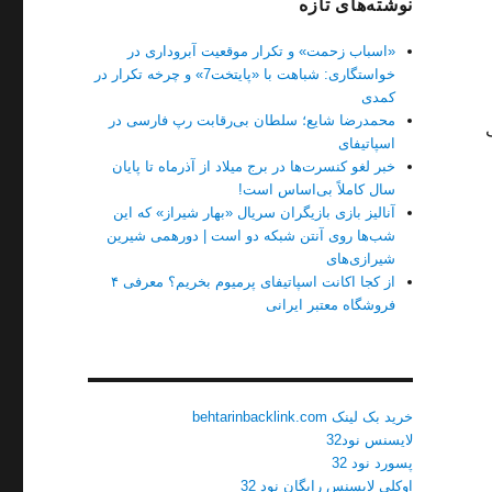
نوشته‌های تازه
«اسباب زحمت» و تکرار موقعیت آبروداری در
خواستگاری: شباهت با «پایتخت7» و چرخه تکرار در
کمدی
محمدرضا شایع؛ سلطان بی‌رقابت رپ فارسی در
اسپاتیفای
خبر لغو کنسرت‌ها در برج میلاد از آذرماه تا پایان
سال کاملاً بی‌اساس است!
آنالیز بازی بازیگران سریال «بهار شیراز» که این
شب‌ها روی آنتن شبکه دو است | دورهمی شیرین
شیرازی‌های
از کجا اکانت اسپاتیفای پرمیوم بخریم؟ معرفی ۴
فروشگاه معتبر ایرانی
خرید بک لینک behtarinbacklink.com
لایسنس نود32
پسورد نود 32
اوکلی لایسنس رایگان نود 32