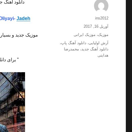
دانلود آهنگ ج
نویسنده
liyayi-
Jadeh
ins2012
ارسال
آوریل 16, 2017
شده
دسته‌ها
موزیک
،
موزیک ایرانی
موزیک جدید و بسیار 
در
برچسب‌ها
آرش اولیایی
،
دانلود آهنگ پاپ
،
دانلود آهنگ جدید
،
محمدرضا
هدایتی
” برای دان