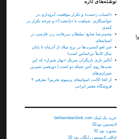
نوشته‌های تازه
«اسباب زحمت» و تکرار موقعیت آبروداری در
خواستگاری: شباهت با «پایتخت7» و چرخه تکرار در
کمدی
محمدرضا شایع؛ سلطان بی‌رقابت رپ فارسی در
ا
اسپاتیفای
خبر لغو کنسرت‌ها در برج میلاد از آذرماه تا پایان
سال کاملاً بی‌اساس است!
آنالیز بازی بازیگران سریال «بهار شیراز» که این
شب‌ها روی آنتن شبکه دو است | دورهمی شیرین
شیرازی‌های
از کجا اکانت اسپاتیفای پرمیوم بخریم؟ معرفی ۴
فروشگاه معتبر ایرانی
خرید بک لینک behtarinbacklink.com
لایسنس نود32
پسورد نود 32
اوکلی لایسنس رایگان نود 32