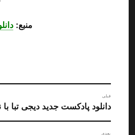
منبع:
دانل
راهبری
قبلی
نوشته
دانلود پادکست جدید دیجی تبا با نا
نوشته
قبلی:
بعدی