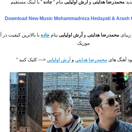
دید
محمدرضا هدایتی
و
آرش اولیایی
بنام “
جاده
” با لینک مستقیم
Download New Music Mohammadreza Hedayati & Arash O
زیبای
محمدرضا هدایتی
و
آرش اولیایی
بنام
جاده
با بالاترین کیفیت در آو
موزیک
لود آهنگ های
محمدرضا هدایتی
و
آرش اولیایی
<— کلیک کنید “