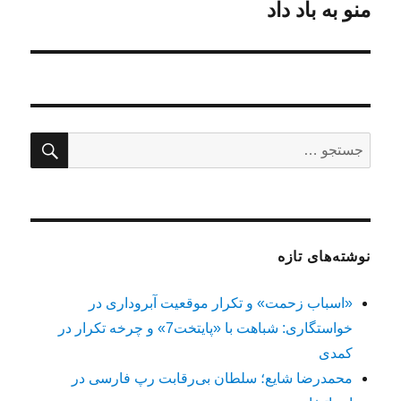
بعدی:
منو به باد داد
جستج
جستجو
برای:
نوشته‌های تازه
«اسباب زحمت» و تکرار موقعیت آبروداری در
خواستگاری: شباهت با «پایتخت7» و چرخه تکرار در
کمدی
محمدرضا شایع؛ سلطان بی‌رقابت رپ فارسی در