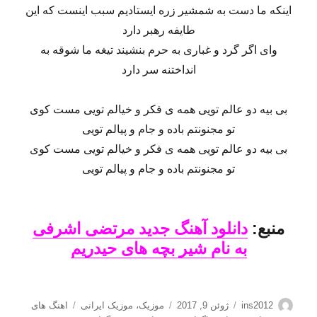
اینکه ما دست به شمشیر زره ایستادیم سبب اینست که این
طایفه رهبر دارد
وای اگر گرد و غباری به حرم بنشیند تیغه ما شوقه به
انداختنه سر دارد
بی بیه دو عالم تویی همه ی فکر و خیالم تویی مست کوی
تو مجنونتم باده و جام و پیالم تویی
بی بیه دو عالم تویی همه ی فکر و خیالم تویی مست کوی
تو مجنونتم باده و جام و پیالم تویی
منبع:
دانلود آهنگ جدید مرتضی اشرفی
به نام شیر بچه های حیدریم
نویسنده
ارسال
دسته‌ها
برچسب‌ها
ins2012
ژوئن 9, 2017
موزیک
،
موزیک ایرانی
اهنگ های