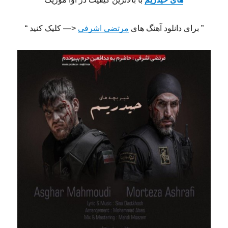
” برای دانلود آهنگ های
مرتضی اشرفی
<— کلیک کنید “