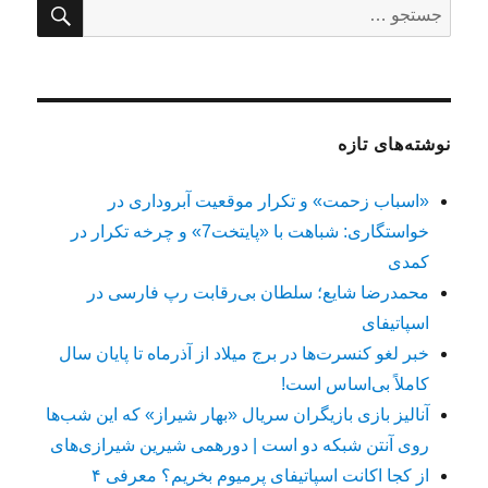
جستج
جستجو
برای:
نوشته‌های تازه
«اسباب زحمت» و تکرار موقعیت آبروداری در
خواستگاری: شباهت با «پایتخت7» و چرخه تکرار در
کمدی
محمدرضا شایع؛ سلطان بی‌رقابت رپ فارسی در
اسپاتیفای
خبر لغو کنسرت‌ها در برج میلاد از آذرماه تا پایان سال
کاملاً بی‌اساس است!
آنالیز بازی بازیگران سریال «بهار شیراز» که این شب‌ها
روی آنتن شبکه دو است | دورهمی شیرین شیرازی‌های
از کجا اکانت اسپاتیفای پرمیوم بخریم؟ معرفی ۴