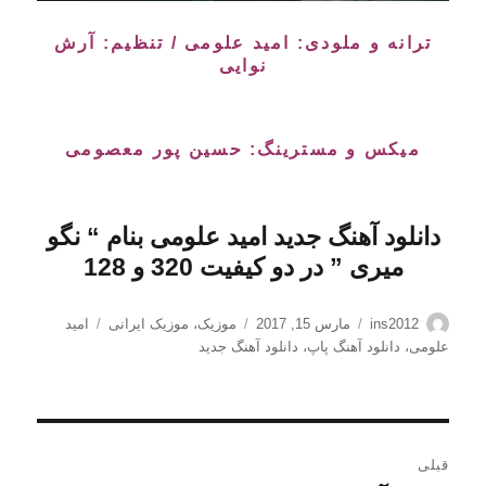
ترانه و ملودی: امید علومی / تنظیم: آرش
نوایی
میکس و مسترینگ: حسین پور معصومی
دانلود آهنگ جدید
امید علومی
بنام “
نگو
میری
” در دو کیفیت 320 و 128
نویسنده
ارسال
دسته‌ها
برچسب‌ها
ins2012
مارس 15, 2017
موزیک
،
موزیک ایرانی
امید
شده
علومی
،
دانلود آهنگ پاپ
،
دانلود آهنگ جدید
در
راهبری
قبلی