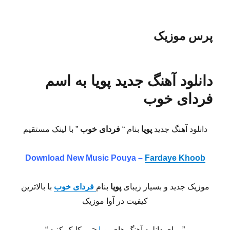
پرس موزیک
دانلود آهنگ جدید پویا به اسم
فردای خوب
دانلود آهنگ جدید
پویا
بنام “
فردای خوب
” با لینک مستقیم
Download New Music Pouya –
Fardaye Khoob
موزیک جدید و بسیار زیبای
پویا
بنام
فردای خوب
با بالاترین
کیفیت در آوا موزیک
” برای دانلود آهنگ های
پویا
<— کلیک کنید “