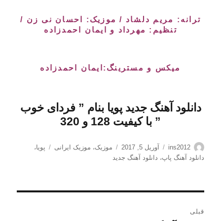
ترانه: مریم دلشاد / موزیک: احسان نی زن /
تنظیم: مهرداد و ایمان احمدزاده
میکس و مسترینگ:ایمان احمدزاده
دانلود آهنگ جدید پویا بنام ” فردای خوب
” با کیفیت 128 و 320
نویسنده
ارسال
دسته‌ها
برچسب‌ها
ins2012
آوریل 5, 2017
موزیک
،
موزیک ایرانی
پویا
،
شده
دانلود آهنگ پاپ
،
دانلود آهنگ جدید
در
راهبری
قبلی