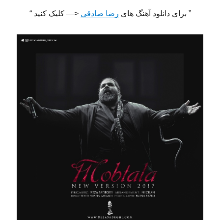
” برای دانلود آهنگ های
رضا صادقی
<— کلیک کنید “