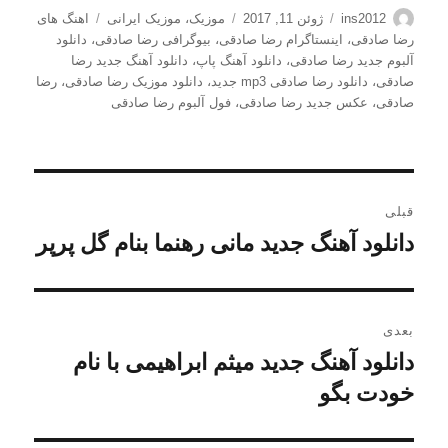
نویسنده
ارسال
دسته‌ها
برچسب‌ها
ins2012
ژوئن 11, 2017
موزیک
،
موزیک ایرانی
اهنگ های
شده
رضا صادقی
،
اینستاگرام رضا صادقی
،
بیوگرافی رضا صادقی
،
دانلود
در
آلبوم جدید رضا صادقی
،
دانلود آهنگ پاپ
،
دانلود آهنگ جدید رضا
صادقی
،
دانلود رضا صادقی mp3 جدید
،
دانلود موزیک رضا صادقی
،
رضا
صادقی
،
عکس جدید رضا صادقی
،
فول آلبوم رضا صادقی
راهبری
قبلی
نوشته
دانلود آهنگ جدید مانی رهنما بنام گل پرپر
نوشته
قبلی:
بعدی
دانلود آهنگ جدید میثم ابراهیمی با نام
نوشته
بعدی:
خودت بگو