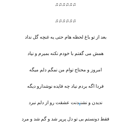
♫♫♫♫♫♫
♫♫♫♫♫♫
بعد از تو باغ لحظه هام حتی یه غنچه گل نداد
همش می گفتم با خودم نکنه بمیرم و نیاد
امروز و محتاج توام من نمگم دلم میگه
فردا اگه بردم نیاد چه فایده نوشدارو دیگه
ندیدن و نشن
ی
دنت عشقت رو از دلم نبرد
فقط دونستم بی تو دل پرپر شد و گم شد و مرد