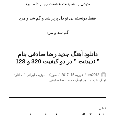
ندیدن و نشنیدنت عشقت رو از دلم نبرد
فقط دونستم بی تو دل پرپر شد و گم شد و مرد
گم شد و مرد
دانلود آهنگ جدید رضا صادقی بنام
” ندیدنت
” در دو کیفیت 320 و 128
نویسنده
ارسال
دسته‌ها
برچسب‌ها
ins2012
فوریه 15, 2017
موزیک
،
موزیک ایرانی
دانلود
شده
اهنگ پاپ
،
دانلود اهنگ جدید
،
رضا صادقی
در
راهبری
قبلی
نوشته