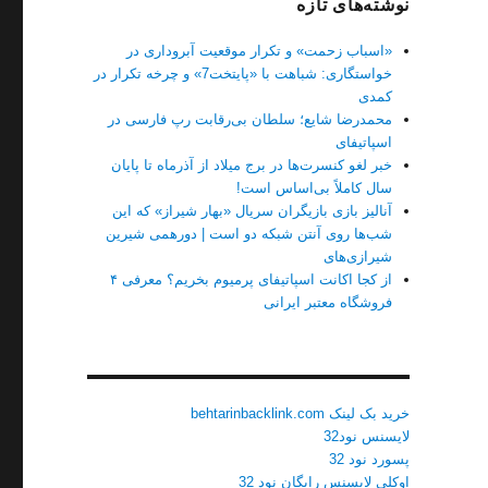
نوشته‌های تازه
«اسباب زحمت» و تکرار موقعیت آبروداری در
خواستگاری: شباهت با «پایتخت7» و چرخه تکرار در
کمدی
محمدرضا شایع؛ سلطان بی‌رقابت رپ فارسی در
اسپاتیفای
خبر لغو کنسرت‌ها در برج میلاد از آذرماه تا پایان
سال کاملاً بی‌اساس است!
آنالیز بازی بازیگران سریال «بهار شیراز» که این
شب‌ها روی آنتن شبکه دو است | دورهمی شیرین
شیرازی‌های
از کجا اکانت اسپاتیفای پرمیوم بخریم؟ معرفی ۴
فروشگاه معتبر ایرانی
خرید بک لینک behtarinbacklink.com
لایسنس نود32
پسورد نود 32
اوکلی لایسنس رایگان نود 32