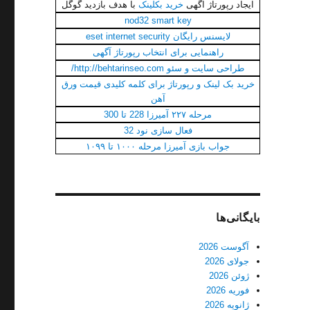
ایجاد رپورتاژ اگهی
خرید بکلینک
با هدف بازديد گوگل
nod32 smart key
لایسنس رایگان eset internet security
راهنمایی برای انتخاب رپورتاژ آگهی
طراحی سایت و سئو http://behtarinseo.com/
خرید بک لینک و رپورتاژ برای کلمه کلیدی قیمت ورق
آهن
مرحله ۲۲۷ آمیرزا 228 تا 300
فعال سازی نود 32
جواب بازی آمیرزا مرحله ۱۰۰۰ تا ۱۰۹۹
بایگانی‌ها
آگوست 2026
جولای 2026
ژوئن 2026
فوریه 2026
ژانویه 2026