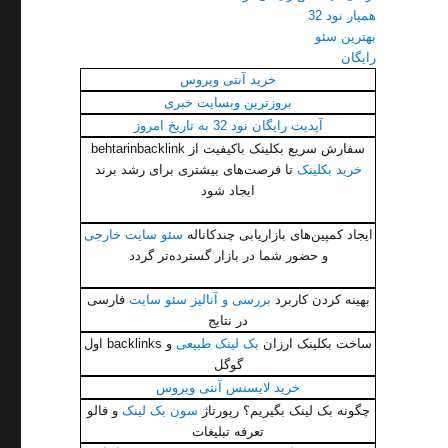
همیار نود 32
بهترین سئو
رایگان
خرید آنتی ویروس
بروزترین وبسایت خبری
آپدیت رایگان نود 32 به تاریخ امروز
سفارش سریع بکلینک باکیفیت از behtarinbacklink
خرید بکلینک
تا فرصت‌های بیشتری برای رشد برند
ایجاد شود
ایجاد کمپین‌های بازاریابی چندکاناله
سئو سایت خارجی
و حضور شما در بازار گسترده‌تر گردد
بهینه کردن کاربرد
بررسی و آنالیز سئو سایت
فارسی
در نتایج
ساخت بکلینک ارزان
بک لینک طبیعی
و backlinks اول
گوگل
خرید لایسنس آنتی ویروس
چگونه بک لینک بگیریم؟ رپورتاژ
سون بک لینک
و فالو
تعرفه تبلیغات