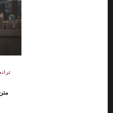
تران
متن