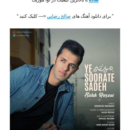
” برای دانلود آهنگ های
صالح رضایی
<— کلیک کنید “