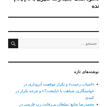
نده
بعدی:
جستج
جستجو
برای:
نوشته‌های تازه
«اسباب زحمت» و تکرار موقعیت آبروداری در
خواستگاری: شباهت با «پایتخت7» و چرخه تکرار در
کمدی
محمدرضا شایع؛ سلطان بی‌رقابت رپ فارسی در