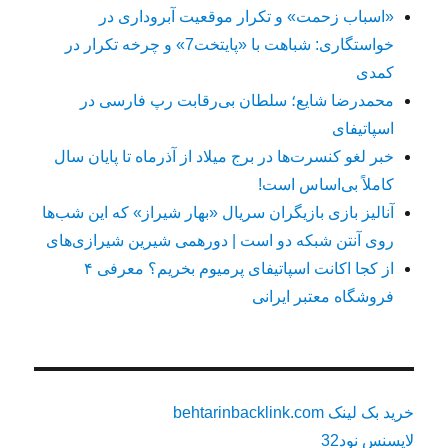
«اسباب زحمت» و تکرار موقعیت آبروداری در
خواستگاری: شباهت با «پایتخت7» و چرخه تکرار در
کمدی
محمدرضا شایع؛ سلطان بی‌رقابت رپ فارسی در
اسپاتیفای
خبر لغو کنسرت‌ها در برج میلاد از آذرماه تا پایان سال
کاملاً بی‌اساس است!
آنالیز بازی بازیگران سریال «بهار شیراز» که این شب‌ها
روی آنتن شبکه دو است | دورهمی شیرین شیرازی‌های
از کجا اکانت اسپاتیفای پرمیوم بخریم؟ معرفی ۴
فروشگاه معتبر ایرانی
خرید بک لینک behtarinbacklink.com
لایسنس نود32