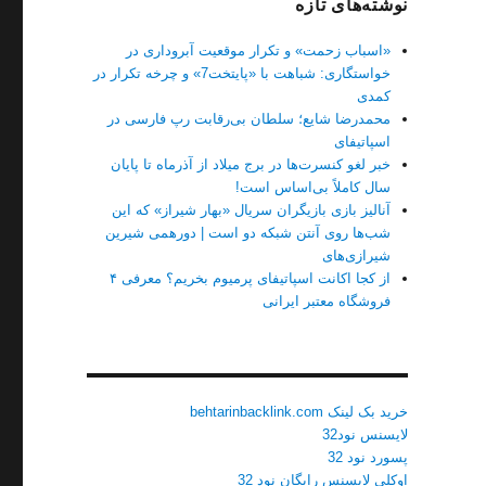
نوشته‌های تازه
«اسباب زحمت» و تکرار موقعیت آبروداری در
خواستگاری: شباهت با «پایتخت7» و چرخه تکرار در
کمدی
محمدرضا شایع؛ سلطان بی‌رقابت رپ فارسی در
اسپاتیفای
خبر لغو کنسرت‌ها در برج میلاد از آذرماه تا پایان
سال کاملاً بی‌اساس است!
آنالیز بازی بازیگران سریال «بهار شیراز» که این
شب‌ها روی آنتن شبکه دو است | دورهمی شیرین
شیرازی‌های
از کجا اکانت اسپاتیفای پرمیوم بخریم؟ معرفی ۴
فروشگاه معتبر ایرانی
خرید بک لینک behtarinbacklink.com
لایسنس نود32
پسورد نود 32
اوکلی لایسنس رایگان نود 32