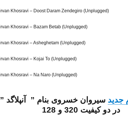
irvan Khosravi – Doost Daram Zendegiro (Unplugged)
irvan Khosravi – Bazam Betab (Unplugged)
irvan Khosravi – Asheghetam (Unplugged)
irvan Khosravi – Kojai To (Unplugged)
irvan Khosravi – Na Naro (Unplugged)
م جدید
سیروان خسروی
بنام ”
آنپلاگد
”
در دو کیفیت 320 و 128