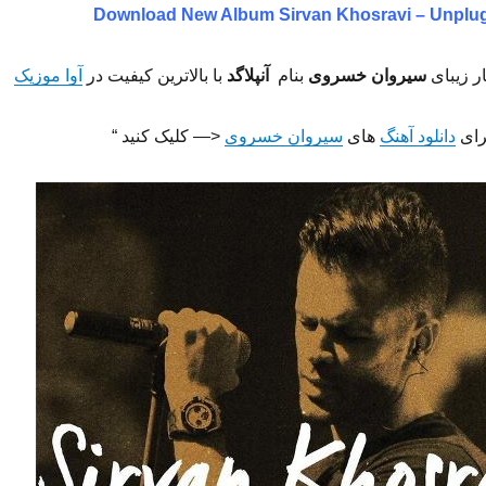
Download New Album
Sirvan Khosravi – Unplu
ار زیبای
سیروان خسروی
بنام
آنپلاگد
با بالاترین کیفیت در
آوا موزیک
رای
دانلود آهنگ
های
سیروان خسروی
<— کلیک کنید “