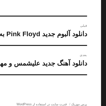
راهبری
قبلی
نوشته
دانلود آلبوم جدید Pink Floyd به نام Classic Diamonds
نوشته
قبلی:
بعدی
دانلود آهنگ جدید علیشمس و مهد
نوشته
بعدی:
پرس موزیک
قدرت سایت در استفاده از WordPress