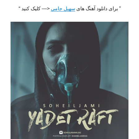
” برای دانلود آهنگ های
سهیل جامی
<— کلیک کنید “