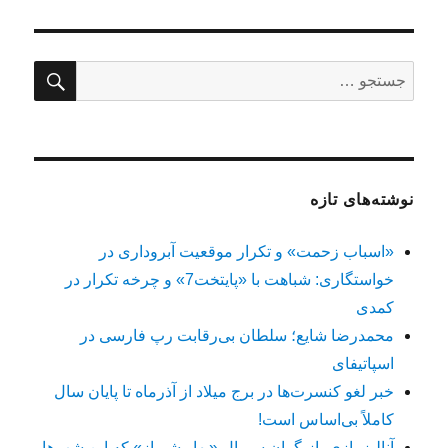
جستج
جستجو
برای:
نوشته‌های تازه
«اسباب زحمت» و تکرار موقعیت آبروداری در
خواستگاری: شباهت با «پایتخت7» و چرخه تکرار در
کمدی
محمدرضا شایع؛ سلطان بی‌رقابت رپ فارسی در
اسپاتیفای
خبر لغو کنسرت‌ها در برج میلاد از آذرماه تا پایان سال
کاملاً بی‌اساس است!
آنالیز بازی بازیگران سریال «بهار شیراز» که این شب‌ها