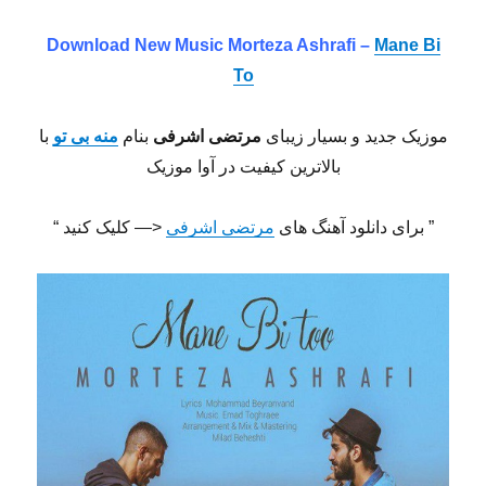
Download New Music Morteza Ashrafi –
Mane Bi
To
موزیک جدید و بسیار زیبای
مرتضی اشرفی
بنام
منه بی تو
با
بالاترین کیفیت در آوا موزیک
” برای دانلود آهنگ های
مرتضی اشرفی
<— کلیک کنید “