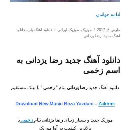
“دانلود آهنگ جدید رضا یزدانی به نام بارونی‌”
ادامه خواندن
ارسال
دسته‌ها
برچسب‌ها
مارس 8, 2017
موزیک
،
موزیک ایرانی
دانلود اهنگ پاپ
،
دانلود
شده
اهنگ جدید
،
رضا یزدانی
در
دانلود آهنگ جدید رضا یزدانی به
اسم زخمی
دانلود آهنگ جدید
رضا یزدانی
بنام ”
زخمی
” با لینک مستقیم
Download New Music
Reza Yazdani –
Zakhmi
موزیک جدید و بسیار زیبای
رضا یزدانی
بنام
زخمی
با
بالاترین کیفیت در آوا موزیک