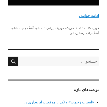
“دانلود آهنگ جدید رضا یزدانی به اسم زخمی”
ادامه خواندن
ارسال
دسته‌ها
برچسب‌ها
فوریه 15, 2017
موزیک
،
موزیک ایرانی
دانلود آهنگ جدید
،
دانلود
شده
آهنگ راک
،
رضا یزدانی
در
جستج
جستجو
برای:
نوشته‌های تازه
«اسباب زحمت» و تکرار موقعیت آبروداری در