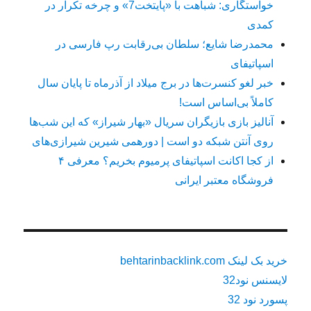
خواستگاری: شباهت با «پایتخت7» و چرخه تکرار در
کمدی
محمدرضا شایع؛ سلطان بی‌رقابت رپ فارسی در
اسپاتیفای
خبر لغو کنسرت‌ها در برج میلاد از آذرماه تا پایان سال
کاملاً بی‌اساس است!
آنالیز بازی بازیگران سریال «بهار شیراز» که این شب‌ها
روی آنتن شبکه دو است | دورهمی شیرین شیرازی‌های
از کجا اکانت اسپاتیفای پرمیوم بخریم؟ معرفی ۴
فروشگاه معتبر ایرانی
خرید بک لینک behtarinbacklink.com
لایسنس نود32
پسورد نود 32