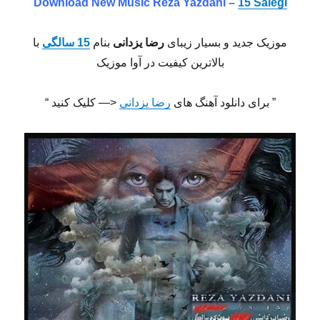
Download New Music Reza Yazdani –
15 Salegi
موزیک جدید و بسیار زیبای
رضا یزدانی
بنام
15 سالگی
با
بالاترین کیفیت در آوا موزیک
” برای دانلود آهنگ های
رضا یزدانی
<— کلیک کنید “