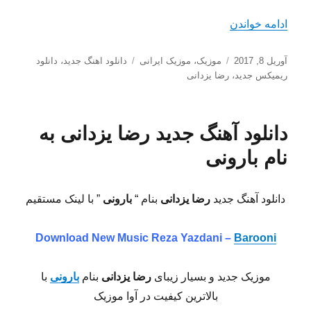
“دانلود ریمیکس جدید رضا یزدانی با نام بانوی من”
ادامه خواندن
ارسال
دسته‌ها
برچسب‌ها
آوریل 8, 2017
موزیک
،
موزیک ایرانی
دانلود اهنگ جدید
،
دانلود
شده
ریمیکس جدید
،
رضا یزدانی
در
دانلود آهنگ جدید رضا یزدانی به
نام بارونی‌
دانلود آهنگ جدید
رضا یزدانی
بنام “
بارونی‌
” با لینک مستقیم
Download New Music
Reza Yazdani –
Barooni
موزیک جدید و بسیار زیبای
رضا یزدانی
بنام
بارونی‌
با
بالاترین کیفیت در آوا موزیک