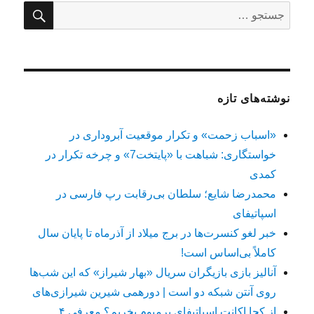
جستج
جستجو
برای:
نوشته‌های تازه
«اسباب زحمت» و تکرار موقعیت آبروداری در
خواستگاری: شباهت با «پایتخت7» و چرخه تکرار در
کمدی
محمدرضا شایع؛ سلطان بی‌رقابت رپ فارسی در
اسپاتیفای
خبر لغو کنسرت‌ها در برج میلاد از آذرماه تا پایان سال
کاملاً بی‌اساس است!
آنالیز بازی بازیگران سریال «بهار شیراز» که این شب‌ها
روی آنتن شبکه دو است | دورهمی شیرین شیرازی‌های
از کجا اکانت اسپاتیفای پرمیوم بخریم؟ معرفی ۴