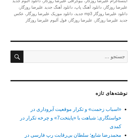
شده
اینستاگرام علیرضا روزگار
،
بیوگرافی علیرضا روزگار
،
دانلود آلبوم جدید
در
علیرضا روزگار
،
دانلود آهنگ پاپ
،
دانلود آهنگ جدید علیرضا روزگار
،
دانلود علیرضا روزگار mp3 جدید
،
دانلود موزیک علیرضا روزگار
،
عکس
جدید علیرضا روزگار
،
علیرضا روزگار
،
فول آلبوم علیرضا روزگار
جستج
جستجو
برای:
نوشته‌های تازه
«اسباب زحمت» و تکرار موقعیت آبروداری در
خواستگاری: شباهت با «پایتخت7» و چرخه تکرار در
کمدی
محمدرضا شایع؛ سلطان بی‌رقابت رپ فارسی در