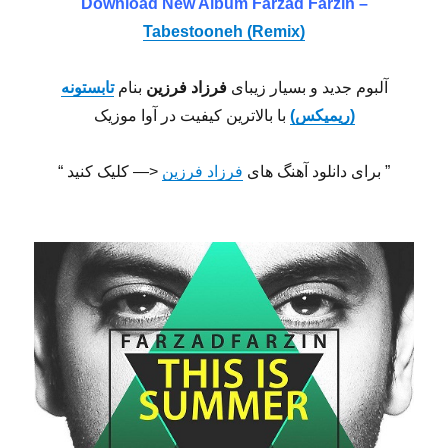
Download New Album Farzad Farzin –
Tabestooneh (Remix)
آلبوم جدید و بسیار زیبای
فرزاد فرزین
بنام
تابستونه
(ریمیکس)
با بالاترین کیفیت در آوا موزیک
” برای دانلود آهنگ های
فرزاد فرزین
<— کلیک کنید “