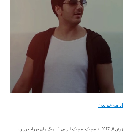
“دانلود موزیک ویدیو جدید فرزاد فرزین با نام عاشقانه
ادامه خواندن
ارسال
دسته‌ها
برچسب‌ها
ژوئن 8, 2017
موزیک
،
موزیک ایرانی
اهنگ های فرزاد فرزین
،