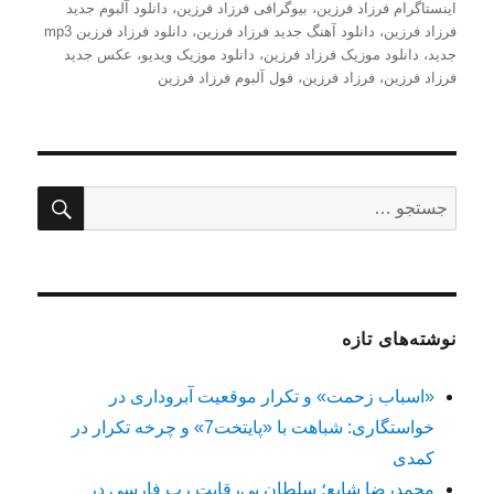
شده
اینستاگرام فرزاد فرزین
،
بیوگرافی فرزاد فرزین
،
دانلود آلبوم جدید
در
فرزاد فرزین
،
دانلود آهنگ جدید فرزاد فرزین
،
دانلود فرزاد فرزین mp3
جدید
،
دانلود موزیک فرزاد فرزین
،
دانلود موزیک ویدیو
،
عکس جدید
فرزاد فرزین
،
فرزاد فرزین
،
فول آلبوم فرزاد فرزین
جستج
جستجو
برای:
نوشته‌های تازه
«اسباب زحمت» و تکرار موقعیت آبروداری در
خواستگاری: شباهت با «پایتخت7» و چرخه تکرار در
کمدی
محمدرضا شایع؛ سلطان بی‌رقابت رپ فارسی در