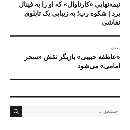
قبلی:
نیمه‌نهایی «کارناوال» که او را به فینال
برد | شکوه رپ؛ به زیبایی یک تابلوی
نقاشی
بعدی
«عاطفه حبیبی» بازیگر نقش «سحر
نوشته
بعدی:
امامی» می‌شود
جستج
جستجو
برای: