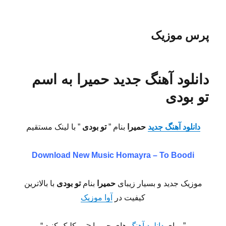
پرس موزیک
دانلود آهنگ جدید حمیرا به اسم
تو بودی
دانلود آهنگ جدید
حمیرا
بنام ”
تو بودی
” با لینک مستقیم
Download New Music
Homayra – To Boodi
موزیک جدید و بسیار زیبای
حمیرا
بنام
تو بودی
با بالاترین
کیفیت در
آوا موزیک
” برای
دانلود آهنگ
های حمیرا <— کلیک کنید “