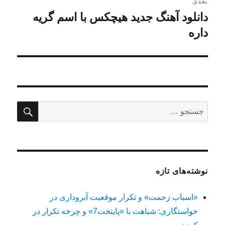
بعدی
دانلود آهنگ جدید هیچکس با اسم گریه
نوشته
بعدی:
داره
جستج
جستجو
برای:
نوشته‌های تازه
«اسباب زحمت» و تکرار موقعیت آبروداری در
خواستگاری: شباهت با «پایتخت7» و چرخه تکرار در