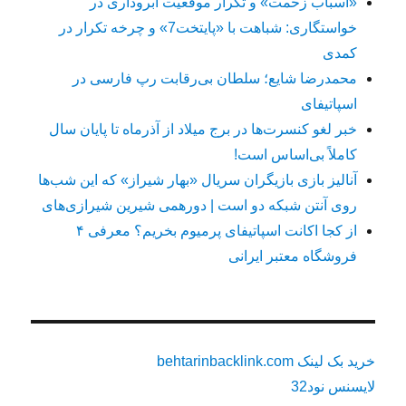
«اسباب زحمت» و تکرار موقعیت آبروداری در
خواستگاری: شباهت با «پایتخت7» و چرخه تکرار در
کمدی
محمدرضا شایع؛ سلطان بی‌رقابت رپ فارسی در
اسپاتیفای
خبر لغو کنسرت‌ها در برج میلاد از آذرماه تا پایان سال
کاملاً بی‌اساس است!
آنالیز بازی بازیگران سریال «بهار شیراز» که این شب‌ها
روی آنتن شبکه دو است | دورهمی شیرین شیرازی‌های
از کجا اکانت اسپاتیفای پرمیوم بخریم؟ معرفی ۴
فروشگاه معتبر ایرانی
خرید بک لینک behtarinbacklink.com
لایسنس نود32