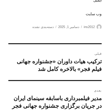
ایمیل *
وب‌ سایت
نویسنده
ارسال
دسته‌ها
ins2012
دسامبر 1, 2025
دسته‌بندی نشده
شده
در
راهبری
قبلی
نوشته
ترکیب هیات داوران «جشنواره جهانی
نوشته
قبلی:
فیلم فجر» بالاخره کامل شد
بعدی
مدیر فیلمبرداری باسابقه سینمای ایران
نوشته
بعدی:
در جریان برگزاری جشنواره جهانی فجر