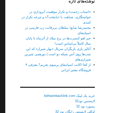
نوشته‌های تازه
«اسباب زحمت» و تکرار موقعیت آبروداری در
خواستگاری: شباهت با «پایتخت7» و چرخه تکرار در
کمدی
محمدرضا شایع؛ سلطان بی‌رقابت رپ فارسی در
اسپاتیفای
خبر لغو کنسرت‌ها در برج میلاد از آذرماه تا پایان
سال کاملاً بی‌اساس است!
آنالیز بازی بازیگران سریال «بهار شیراز» که این
شب‌ها روی آنتن شبکه دو است | دورهمی شیرین
شیرازی‌های
از کجا اکانت اسپاتیفای پرمیوم بخریم؟ معرفی ۴
فروشگاه معتبر ایرانی
خرید بک لینک behtarinbacklink.com
لایسنس نود32
پسورد نود 32
اوکلی لایسنس رایگان نود 32