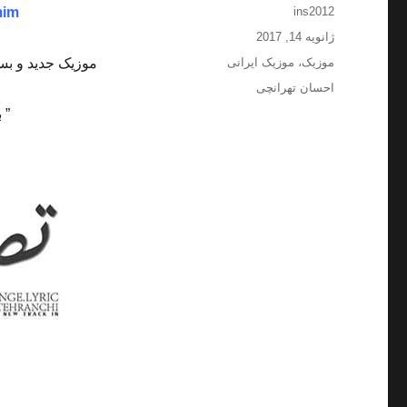
نویسنده
mim
ins2012
ارسال
ژانویه 14, 2017
شده
دسته‌ها
موزیک
،
موزیک ایرانی
موزیک جدید و بس
در
برچسب‌ها
احسان تهرانچی
” 