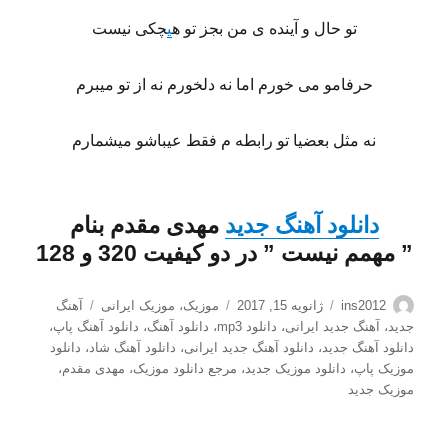
تو حال و آینده ی من بجز تو ه
ی
چکی نیست
حرفامو می خورم اما نه دلخورم نه از تو میبرم
نه مثل بعضیا تو رابطه م فقط عیباشو میشمارم
دانلود
آهنگ جدید
مهدی مقدم
بنام
”
مهمم نیست
” در دو کیفیت 320 و 128
نویسنده
ارسال
دسته‌ها
برچسب‌ها
ins2012
ژانویه 15, 2017
موزیک
،
موزیک ایرانی
آهنگ
شده
جدید
،
آهنگ جدید ایرانی
،
دانلود mp3
،
دانلود آهنگ
،
دانلود آهنگ پاپ
،
در
دانلود آهنگ جدید
،
دانلود آهنگ جدید ایرانی
،
دانلود آهنگ شاد
،
دانلود
موزیک پاپ
،
دانلود موزیک جدید
،
مرجع دانلود موزیک
،
مهدی مقدم
،
موزیک جدید