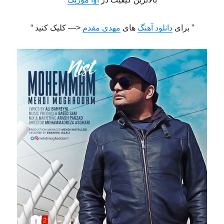
” برای
دانلود آهنگ
های
مهدی مقدم
<— کلیک کنید “