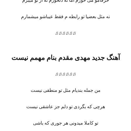
حرفامو می خورم اما نه دلخورم نه از تو میبرم
نه مثل بعضیا تو رابطه م فقط عیباشو میشمارم
♫♫♫♫♫♫
آهنگ جدید مهدی مقدم بنام مهمم نیست
♫♫♫♫♫♫
من جمله بندیام مثل تو منطقی نیست
هرچی که بگردی تو دلم جز عاشقی نیست
تو کاملا میدونی هر جوری که باشی