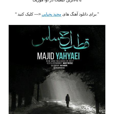
” برای دانلود آهنگ های
مجید یحیایی
<— کلیک کنید “