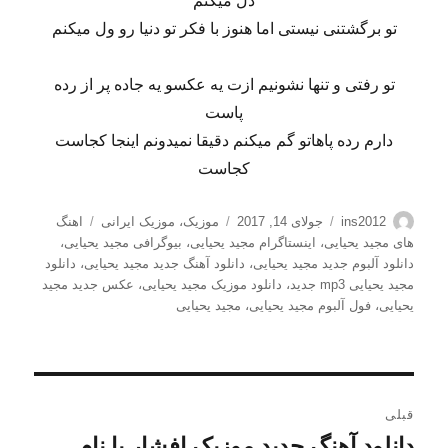
دل میکنم
تو برگشتنی نیستی اما هنوز با فکر تو دنیا رو ول میکنم
تو رفتی و تنها نشونیم ازت یه عکسو یه جاده پر از رده
پاست
دارم رده پاهاتو گم میکنم دقیقا نمیدونم اینجا کجاست
کجاست
نویسنده
ارسال
دسته‌ها
برچسب‌ها
ins2012
جولای 14, 2017
موزیک
،
موزیک ایرانی
اهنگ
شده
های مجید یحیایی
،
اینستاگرام مجید یحیایی
،
بیوگرافی مجید یحیایی
،
در
دانلود آلبوم جدید مجید یحیایی
،
دانلود آهنگ جدید مجید یحیایی
،
دانلود
مجید یحیایی mp3 جدید
،
دانلود موزیک مجید یحیایی
،
عکس جدید مجید
یحیایی
،
فول آلبوم مجید یحیایی
،
مجید یحیایی
راهبری
قبلی
نوشته
دانلود آهنگ جدید موزیک افشار با نام
نوشته