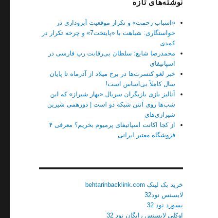
نوشته‌های تازه
«اسباب زحمت» و تکرار موقعیت آبروداری در
خواستگاری: شباهت با «پایتخت7» و چرخه تکرار در
کمدی
محمدرضا شایع؛ سلطان بی‌رقابت رپ فارسی در
اسپاتیفای
خبر لغو کنسرت‌ها در برج میلاد از آذرماه تا پایان
سال کاملاً بی‌اساس است!
آنالیز بازی بازیگران سریال «بهار شیراز» که این
شب‌ها روی آنتن شبکه دو است | دورهمی شیرین
شیرازی‌های
از کجا اکانت اسپاتیفای پرمیوم بخریم؟ معرفی ۴
فروشگاه معتبر ایرانی
خرید بک لینک behtarinbacklink.com
لایسنس نود32
پسورد نود 32
اوکلی لایسنس رایگان نود 32