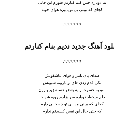
بیا دوباره حس کنم کنارتم هنوزم این جایی
کجای که ببینی بی تو پاییزه هوای خونه
♫♫♫♫♫♫
لود آهنگ جدید ندیم بنام کنارتم
♫♫♫♫♫♫
صدای پای پاییز و هوای عاشقونش
تکی قدم زدن های تو بارونه شبونش
منو یه حسرت و یه بغض خسته زیر بارون
دلم م
ی
خواد دوباره سر بزارم رویه شونت
کجای که ببینی من بی تو چه حالی دارم
که حتی حال این نفس کشیدنم ندارم