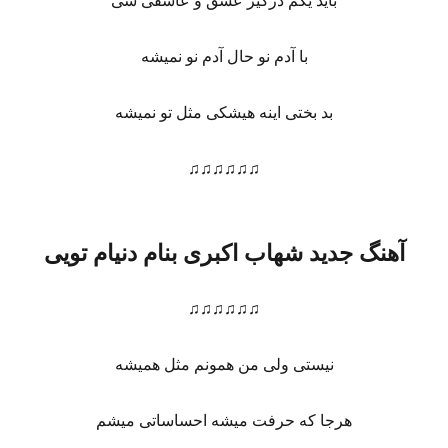
باید یکم درگیر عشق و عاشقی شی
با آدم نو حال آدم نو نمیشه
بد بختی اینه هیشکی مثل تو نمیشه
♫♫♫♫♫♫
آهنگ جدید شهاب اکبری بنام دنیام تویی
♫♫♫♫♫♫
نیستی ولی من همونم مثل همیشه
هرجا که حرفت میشه احساساتی میشم