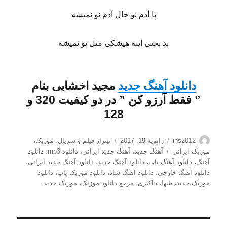
با آدم نو حال آدم نو نمیشه
بد بختی اینه هیشکی مثل تو نمیشه
دانلود آهنگ جدید
مجید اخشابی
بنام
”
فقط آرزو کن
” در دو کیفیت 320 و
128
نویسنده
ارسال
دسته‌ها
ins2012
ژانویه 19, 2017
تیتراژ فیلم و سریال
،
موزیک
،
شده
برچسب‌ها
موزیک ایرانی
آهنگ جدید
،
آهنگ جدید ایرانی
،
دانلود mp3
،
دانلود
در
آهنگ
،
دانلود آهنگ پاپ
،
دانلود آهنگ جدید
،
دانلود آهنگ جدید ایرانی
،
دانلود آهنگ خارجی
،
دانلود آهنگ شاد
،
دانلود موزیک پاپ
،
دانلود
موزیک جدید
،
شهاب اکبری
،
مرجع دانلود موزیک
،
موزیک جدید