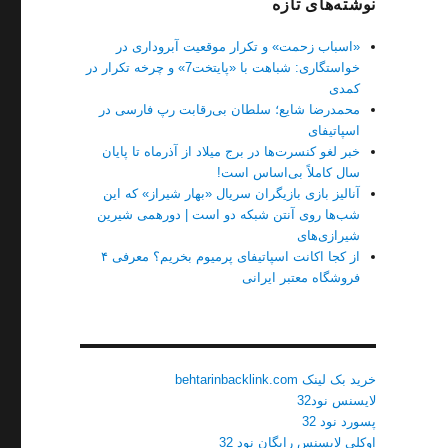
نوشته‌های تازه
«اسباب زحمت» و تکرار موقعیت آبروداری در
خواستگاری: شباهت با «پایتخت7» و چرخه تکرار در
کمدی
محمدرضا شایع؛ سلطان بی‌رقابت رپ فارسی در
اسپاتیفای
خبر لغو کنسرت‌ها در برج میلاد از آذرماه تا پایان
سال کاملاً بی‌اساس است!
آنالیز بازی بازیگران سریال «بهار شیراز» که این
شب‌ها روی آنتن شبکه دو است | دورهمی شیرین
شیرازی‌های
از کجا اکانت اسپاتیفای پرمیوم بخریم؟ معرفی ۴
فروشگاه معتبر ایرانی
خرید بک لینک behtarinbacklink.com
لایسنس نود32
پسورد نود 32
اوکلی لایسنس رایگان نود 32