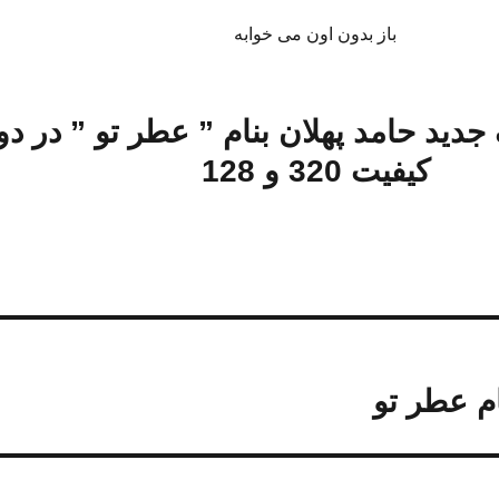
باز بدون اون می خوابه
 جدید حامد پهلان بنام ” عطر تو
” در دو
کیفیت 320 و 128
ام عطر تو