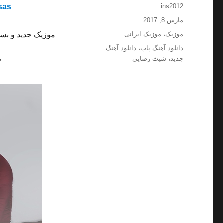
نویسنده
sas
ins2012
ارسال
مارس 8, 2017
شده
دسته‌ها
موزیک
،
موزیک ایرانی
موزیک جدید و بسی
در
برچسب‌ها
دانلود آهنگ پاپ
،
دانلود آهنگ
جدید
،
شیث رضایی
”