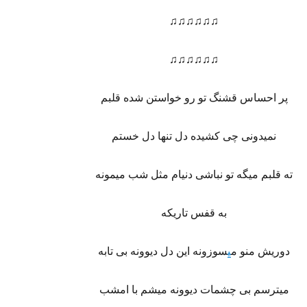
♫♫♫♫♫♫
♫♫♫♫♫♫
پر احساس قشنگ تو رو خواستن شده قلبم
نمیدونی چی کشیده دل تنها دل خستم
ته قلبم میگه تو نباشی دنیام مثل شب میمونه
به قفس تاریکه
دوریش منو م
ی
سوزونه این دل دیوونه بی تابه
میترسم بی چشمات دیوونه میشم با امشب