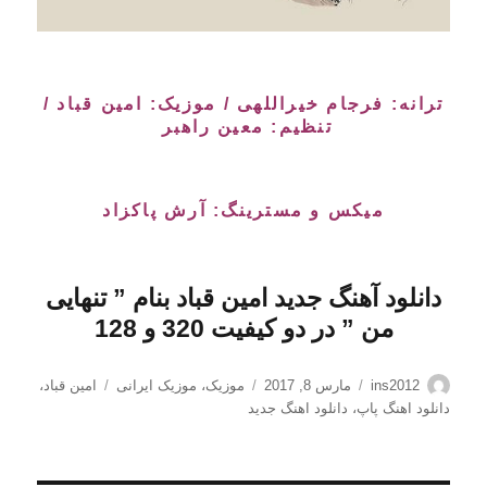
ترانه: فرجام خیراللهی / موزیک: امین قباد /
تنظیم: معین راهبر
میکس و مسترینگ: آرش پاکزاد
دانلود آهنگ جدید امین قباد بنام ” تنهایی
من
” در دو کیفیت 320 و 128
نویسنده
ارسال
دسته‌ها
برچسب‌ها
ins2012
مارس 8, 2017
موزیک
،
موزیک ایرانی
امین قباد
،
شده
دانلود اهنگ پاپ
،
دانلود اهنگ جدید
در