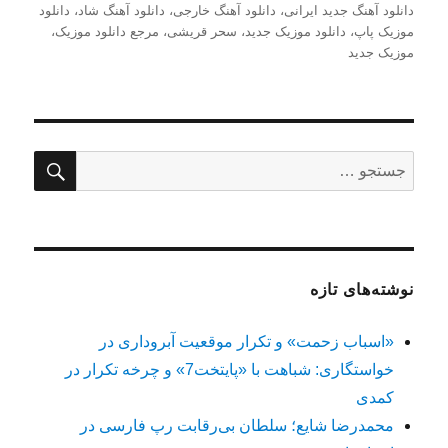
در
دانلود آهنگ جدید ایرانی
،
دانلود آهنگ خارجی
،
دانلود آهنگ شاد
،
دانلود
موزیک پاپ
،
دانلود موزیک جدید
،
سحر قریشی
،
مرجع دانلود موزیک
،
موزیک جدید
جستج
جستجو
برای:
نوشته‌های تازه
«اسباب زحمت» و تکرار موقعیت آبروداری در
خواستگاری: شباهت با «پایتخت7» و چرخه تکرار در
کمدی
محمدرضا شایع؛ سلطان بی‌رقابت رپ فارسی در