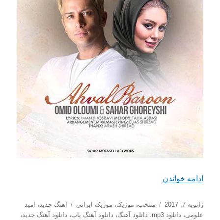
“دانلود آهنگ جدید امید علومی و سحر قریشی با نام ا
ادامه خواندن
ارسال
دسته‌ها
برچسب‌ها
ژانویه 7, 2017
منتخب
،
موزیک
،
موزیک ایرانی
آهنگ جدید
،
امید
شده
علومی
،
دانلود mp3
،
دانلود آهنگ
،
دانلود آهنگ پاپ
،
دانلود آهنگ جدید
،