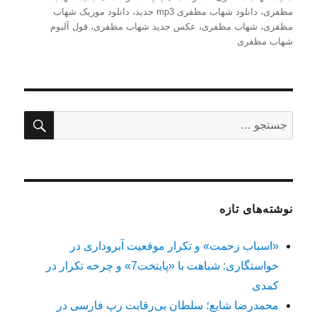
مظفری
،
دانلود شهاب مظفری mp3 جدید
،
دانلود موزیک شهاب
مظفری
،
شهاب مظفری
،
عکس جدید شهاب مظفری
،
فول آلبوم
شهاب مظفری
جستج
جستجو
برای:
نوشته‌های تازه
«اسباب زحمت» و تکرار موقعیت آبروداری در
خواستگاری: شباهت با «پایتخت7» و چرخه تکرار در
کمدی
محمدرضا شایع؛ سلطان بی‌رقابت رپ فارسی در