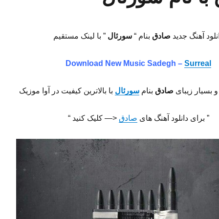
نلود آهنگ جدید
صادق
بنام “
سورئال
” با لینک مستقیم
Download New Music Sadegh –
Surreal
 بسیار زیبای
صادق
بنام
سورئال
با بالاترین کیفیت در آوا موزیک
” برای دانلود آهنگ های
صادق
<— کلیک کنید “