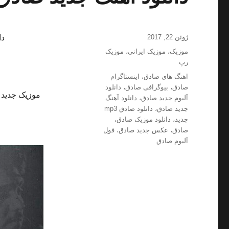
ارسال
ژوئن 22, 2017
دا
شده
دسته‌ها
موزیک
،
موزیک ایرانی
،
موزیک
در
رپ
برچسب‌ها
اهنگ های صادق
،
اینستاگرام
صادق
،
بیوگرافی صادق
،
دانلود
موزیک جدید و
آلبوم جدید صادق
،
دانلود آهنگ
جدید صادق
،
دانلود صادق mp3
جدید
،
دانلود موزیک صادق
،
صادق
،
عکس جدید صادق
،
فول
آلبوم صادق