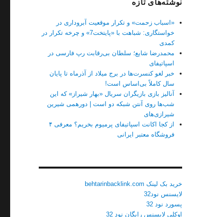
نوشته‌های تازه
«اسباب زحمت» و تکرار موقعیت آبروداری در
خواستگاری: شباهت با «پایتخت7» و چرخه تکرار در
کمدی
محمدرضا شایع؛ سلطان بی‌رقابت رپ فارسی در
اسپاتیفای
خبر لغو کنسرت‌ها در برج میلاد از آذرماه تا پایان
سال کاملاً بی‌اساس است!
آنالیز بازی بازیگران سریال «بهار شیراز» که این
شب‌ها روی آنتن شبکه دو است | دورهمی شیرین
شیرازی‌های
از کجا اکانت اسپاتیفای پرمیوم بخریم؟ معرفی ۴
فروشگاه معتبر ایرانی
خرید بک لینک behtarinbacklink.com
لایسنس نود32
پسورد نود 32
اوکلی لایسنس رایگان نود 32