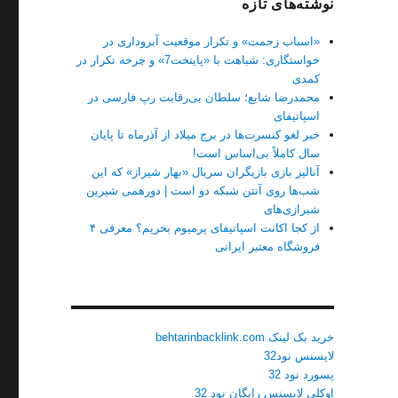
نوشته‌های تازه
«اسباب زحمت» و تکرار موقعیت آبروداری در
خواستگاری: شباهت با «پایتخت7» و چرخه تکرار در
کمدی
محمدرضا شایع؛ سلطان بی‌رقابت رپ فارسی در
اسپاتیفای
خبر لغو کنسرت‌ها در برج میلاد از آذرماه تا پایان
سال کاملاً بی‌اساس است!
آنالیز بازی بازیگران سریال «بهار شیراز» که این
شب‌ها روی آنتن شبکه دو است | دورهمی شیرین
شیرازی‌های
از کجا اکانت اسپاتیفای پرمیوم بخریم؟ معرفی ۴
فروشگاه معتبر ایرانی
خرید بک لینک behtarinbacklink.com
لایسنس نود32
پسورد نود 32
اوکلی لایسنس رایگان نود 32