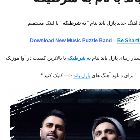
د آهنگ جدید
پازل باند
بنام “
به شرطیکه
” با لینک مستقیم
Download New Music Puzzle Band –
Be Sharti
سیار زیبای
پازل باند
بنام
به شرطیکه
با بالاترین کیفیت در آوا موزیک
” برای دانلود آهنگ های
پازل باند
<— کلیک کنید “