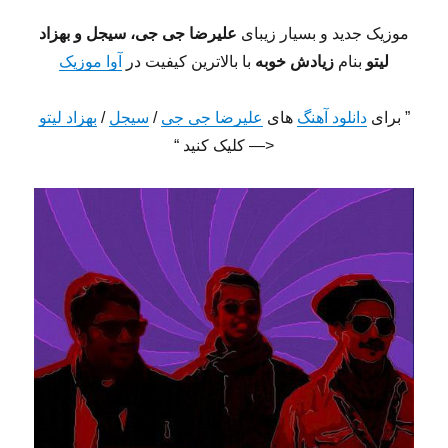
موزیک جدید و بسیار زیبای
علیرضا جی جی، سیجل و بهزاد
لیتو
بنام
زیادش خوبه
با بالاترین کیفیت در
آوا موزیک
” برای
دانلود آهنگ
های
علیرضا جی جی
/
سیجل
/
بهزاد لیتو
<— کلیک کنید “