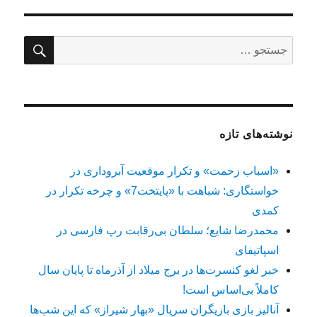
جستج
جستجو
برای:
نوشته‌های تازه
«اسباب زحمت» و تکرار موقعیت آبروداری در
خواستگاری: شباهت با «پایتخت7» و چرخه تکرار در
کمدی
محمدرضا شایع؛ سلطان بی‌رقابت رپ فارسی در
اسپاتیفای
خبر لغو کنسرت‌ها در برج میلاد از آذرماه تا پایان سال
کاملاً بی‌اساس است!
آنالیز بازی بازیگران سریال «بهار شیراز» که این شب‌ها