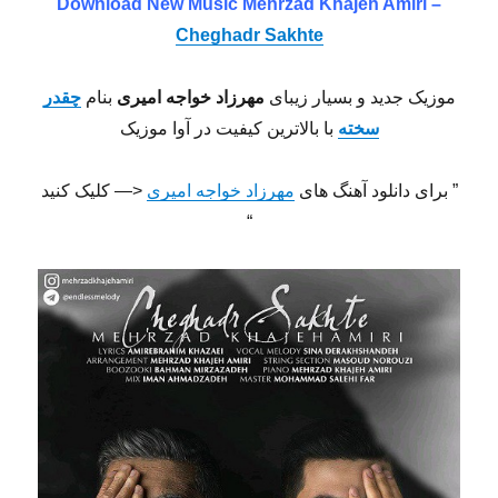
Download New Music Mehrzad Khajeh Amiri –
Cheghadr Sakhte
موزیک جدید و بسیار زیبای
مهرزاد خواجه امیری
بنام
چقدر
سخته
با بالاترین کیفیت در آوا موزیک
” برای دانلود آهنگ های
مهرزاد خواجه امیری
<— کلیک کنید
“