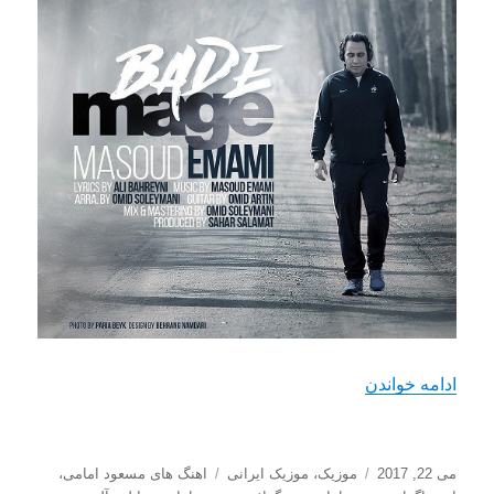
“دانلود آهنگ جديد مسعود امامی با نام بد مگه”
ادامه خواندن
ارسال
دسته‌ها
برچسب‌ها
می 22, 2017
موزیک
،
موزیک ایرانی
اهنگ های مسعود امامی
،