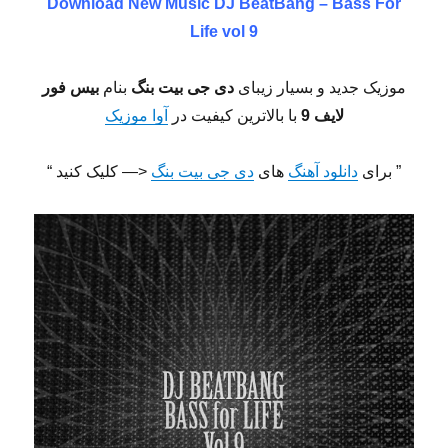
Download New Music
DJ BeatBang – Bass For
Life vol 9
موزیک جدید و بسیار زیبای
دی جی بیت بنگ
بنام
بیس فور
لایف 9
با بالاترین کیفیت در
آوا موزیک
” برای
دانلود آهنگ
های
دی جی بیت بنگ
<— کلیک کنید “