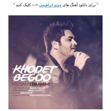
” برای دانلود آهنگ های
میثم ابراهیمی
<— کلیک کنید “