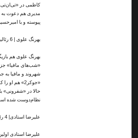
کاظمی در «تی‌ان‌تی
مدیری هم دعوت به ه
پیوسته و با امیرحسی
بهرنگ علوی | 6 رئالیتی‌شو
بهرنگ علوی هم بازیگری
«شب‌های مافیا» جزو 
شهروند و مافیا به ج
«جوکر2» هم او
حالا در «شفرونی» بار
نظام‌دوست شده اس
علیرضا استادی| 4 رئالیتی‌شو