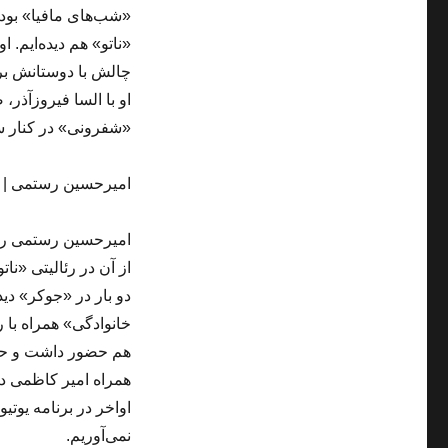
«شب‌های مافیا» بود 
چالش با دوستانش برا
او با السا فیروزآذر،
«شفرونی» در کنار 
امیرحسین رستمی | 8 رئالیتی‌شو
از آن در رئالیتی «ن
خانوادگی» همراه با 
هم حضور داشت و حال
همراه امیر کاظمی در
اواخر در برنامه یوتی
نمی‌آوریم.