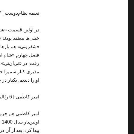
نعیمه نظام‌دوست | 7 رئالیتی‌شو
در اولین قسمت «شفر
خیلی‌ها معتقد بودن
«شفرونی» هم بارها ا
فصل چهارم «شام ایرا
رفت. در «تی‌ان‌تی» 
مدیری کنار سمیرا ح
او را دیدیم. یکبار در «جوکر2» و یک‌بار هم در «فینا
امیر کاظمی | 6 رئالیتی‌شو
امیر کاظمی هم جزو 
او
پیدا کرد. بعد از آن