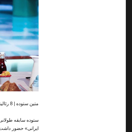
متین ستوده | 8 رئالیتی‌شو
ستوده سابقه طولانی 
ایرانی» حضور داشت.