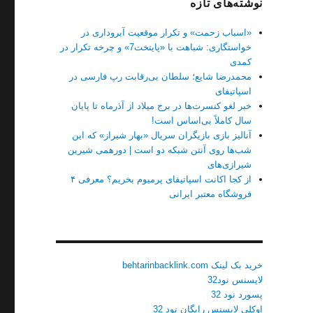
نوشته‌های تازه
«اسباب زحمت» و تکرار موقعیت آبروداری در
خواستگاری: شباهت با «پایتخت7» و چرخه تکرار در
کمدی
محمدرضا شایع؛ سلطان بی‌رقابت رپ فارسی در
اسپاتیفای
خبر لغو کنسرت‌ها در برج میلاد از آذرماه تا پایان
سال کاملاً بی‌اساس است!
آنالیز بازی بازیگران سریال «بهار شیراز» که این
شب‌ها روی آنتن شبکه دو است | دورهمی شیرین
شیرازی‌های
از کجا اکانت اسپاتیفای پرمیوم بخریم؟ معرفی ۴
فروشگاه معتبر ایرانی
خرید بک لینک behtarinbacklink.com
لایسنس نود32
پسورد نود 32
اوکلی لایسنس رایگان نود 32