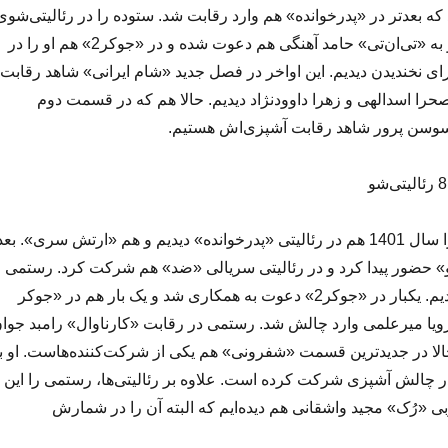
که بعدتر در «پدرخوانده» هم وارد رقابت شد. ستوده را در رئالیتی‌شوی
«ناتو» هم دیده‌ایم. او به «تی‌ان‌تی» حامد آهنگی هم دعوت شده و در «جوکر2» هم او را در
ی نخندیدن دیدیم. این اواخر در فصل جدید «شام ایرانی» شاهد رقابت
 صحرا اسدالهی و زهرا داوودنژاد دیدیم. حالا هم که در قسمت دوم
سوسن پرور شاهد رقابت آشپزی‌اش هستیم.
امیرحسین رستمی را سال 1401 هم در رئالیتی «پدرخوانده» دیدیم و هم «ارتش سری». بعد
اتو» حضور پیدا کرد و در رئالیتی سریالی «ضد» هم شرکت کرد. رستمی ر
دو بار در «جوکر» دیدیم. یکبار در «جوکر2» دعوت به همکاری شد و یک بار هم در «جوکر
رویا میرعلمی وارد چالش شد. رستمی در رقابت «کارناوال» رامبد جوا
ا در جدیدترین قسمت «شفرونی» هم یکی از شرکت‌کننده‌هاست. او ب
 چالش آشپزی شرکت کرده است. علاوه بر رئالیتی‌ها، رستمی را این
وبی «رُک» مجید واشقانی هم دیده‌ایم که البته آن را در شمارش