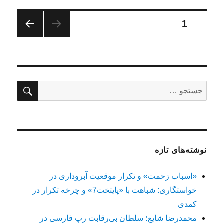
صفحه‌بندی
برگه
1
صفحه
نوشته‌ها
بعدی
جستج
جستجو
برای:
نوشته‌های تازه
«اسباب زحمت» و تکرار موقعیت آبروداری در
خواستگاری: شباهت با «پایتخت7» و چرخه تکرار در
کمدی
محمدرضا شایع؛ سلطان بی‌رقابت رپ فارسی در