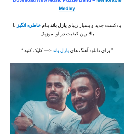
Download New Music Puzzle Band –
Memorable
Medley
پادکست جدید و بسیار زیبای
پازل باند
بنام
خاطره انگیز
با
بالاترین کیفیت در آوا موزیک
” برای دانلود آهنگ های
پازل باند
<— کلیک کنید “