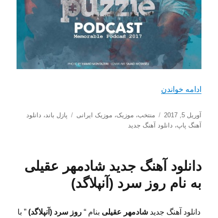
“دانلود آهنگ جدید پازل باند با نام خاطره انگیز”
ادامه خواندن
ارسال
دسته‌ها
برچسب‌ها
آوریل 5, 2017
منتخب
،
موزیک
،
موزیک ایرانی
پازل باند
،
دانلود
شده
آهنگ پاپ
،
دانلود آهنگ جدید
در
دانلود آهنگ جدید شادمهر عقیلی
به نام روز سرد (آنپلاگد)
دانلود آهنگ جدید
شادمهر عقیلی
بنام “
روز سرد (آنپلاگد)
” با