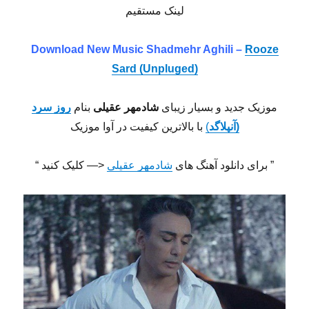
لینک مستقیم
Download New Music
Shadmehr Aghili –
Rooze
Sard (Unpluged)
موزیک جدید و بسیار زیبای
شادمهر عقیلی
بنام
روز سرد
(آنپلاگد
)
با بالاترین کیفیت در آوا موزیک
” برای دانلود آهنگ های
شادمهر عقیلی
<— کلیک کنید “