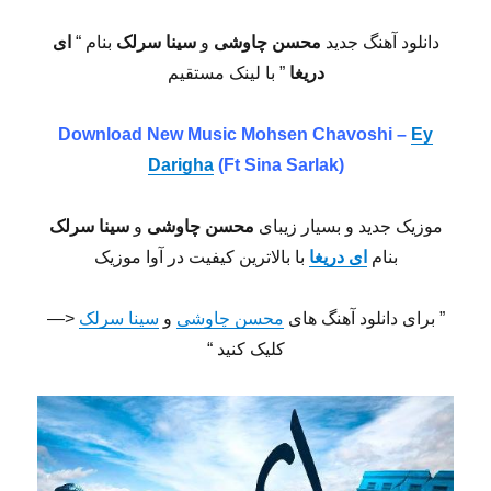
با
نام
دانلود آهنگ جدید
محسن چاوشی
و
سینا سرلک
بنام “
ای
قلب
دریغا
” با لینک مستقیم
ساعتی
Download New Music Mohsen Chavoshi –
Ey
Darigha
(Ft Sina Sarlak)
موزیک جدید و بسیار زیبای
محسن چاوشی
و
سینا سرلک
بنام
ای دریغا
با بالاترین کیفیت در آوا موزیک
” برای دانلود آهنگ های
محسن چاوشی
و
سینا سرلک
<—
کلیک کنید “