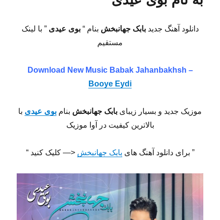
به
نام
روز
دانلود آهنگ جدید
بابک جهانبخش
بنام “
بوی عیدی
” با لینک
سرد
مستقیم
(آنپلاگد)
Download New Music
Babak Jahanbakhsh –
Booye Eydi
موزیک جدید و بسیار زیبای
بابک جهانبخش
بنام
بوی عیدی
با
بالاترین کیفیت در آوا موزیک
” برای دانلود آهنگ های
بابک جهانبخش
<— کلیک کنید “