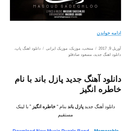
“دانلود آهنگ جدید مسعود صادقلو با نام هوس باز”
ادامه خواندن
ارسال
دسته‌ها
برچسب‌ها
آوریل 9, 2017
منتخب
،
موزیک
،
موزیک ایرانی
دانلود اهنگ پاپ
،
شده
دانلود اهنگ جدید
،
مسعود صادقلو
در
دانلود آهنگ جدید پازل باند با نام
خاطره انگیز
دانلود آهنگ جدید
پازل باند
بنام “
خاطره انگیز
” با لینک
مستقیم