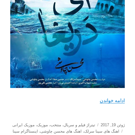
“دانلود آهنگ جدید محسن چاوشی و سینا سرلک با نام 
ادامه خواندن
ارسال
دسته‌ها
ژوئن 19, 2017
تیتراژ فیلم و سریال
،
منتخب
،
موزیک
،
موزیک ایرانی
شده
برچسب‌ها
اهنگ های سینا سرلک
،
اهنگ های محسن چاوشی
،
اینستاگرام سینا