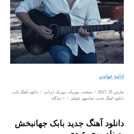
“دانلود آهنگ جدید شادمهر عقیلی به نام روز سرد (آنپل
ادامه خواندن
ارسال
دسته‌ها
برچسب‌ها
مارس 31, 2017
منتخب
،
موزیک
،
موزیک ایرانی
دانلود آهنگ پاپ
،
شده
برای
دانلود اهنگ جدید
،
شادمهر عقیلی
۱ دیدگاه
در
دانلود
آهنگ
جدید
دانلود آهنگ جدید بابک جهانبخش
شادمهر
عقیلی
به نام بوی عیدی