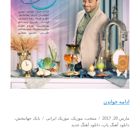
“دانلود آهنگ جدید بابک جهانبخش به نام بوی عیدی”
ادامه خواندن
ارسال
دسته‌ها
برچسب‌ها
مارس 20, 2017
منتخب
،
موزیک
،
موزیک ایرانی
بابک جهانبخش
،
شده
دانلود آهنگ پاپ
،
دانلود آهنگ جدید
در