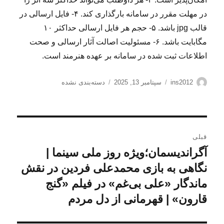
در مهلت مقرر در سامانه بارگذاری کند. ۴- فایل ارسالی در
قالب jpg باشد. ۵- حجم هر فایل ارسالی حداکثر ۱۰
مگابایت باشد. ۶- مسئولیت اصالت آثار ارسالی و صحت
اطلاعات ثبت شده در سامانه بر عهده هنرمند است.
نویسنده
ارسال
دسته‌ها
ins2012
سپتامبر 13, 2025
دسته‌بندی نشده
شده
در
راهبری
قبلی
نوشته
آگراندیسمان؛ویژه روز ملی سینما |
نوشته
قبلی:
نگاهی به بازی محمدعلی فردین در نقش
ماندگار «علی‌ بی‌غم» در فیلم «گنج
قارون» | قهرمانی از دل مردم