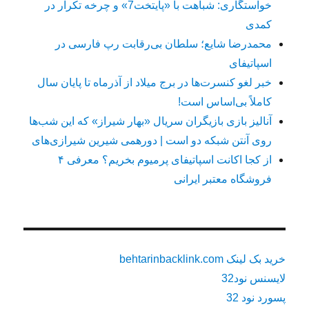
خواستگاری: شباهت با «پایتخت7» و چرخه تکرار در
کمدی
محمدرضا شایع؛ سلطان بی‌رقابت رپ فارسی در
اسپاتیفای
خبر لغو کنسرت‌ها در برج میلاد از آذرماه تا پایان سال
کاملاً بی‌اساس است!
آنالیز بازی بازیگران سریال «بهار شیراز» که این شب‌ها
روی آنتن شبکه دو است | دورهمی شیرین شیرازی‌های
از کجا اکانت اسپاتیفای پرمیوم بخریم؟ معرفی ۴
فروشگاه معتبر ایرانی
خرید بک لینک behtarinbacklink.com
لایسنس نود32
پسورد نود 32