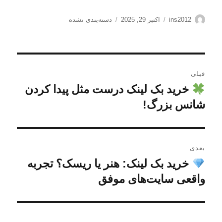
نویسنده
ارسال
دسته‌ها
ins2012
اکتبر 29, 2025
دسته‌بندی نشده
شده
در
راهبری
قبلی
نوشته
خرید بک لینک درست مثل پیدا کردن
نوشته
قبلی:
شانس بزرگ!
بعدی
خرید بک لینک: هنر یا ریسک؟ تجربه
نوشته
بعدی:
واقعی سایت‌های موفق