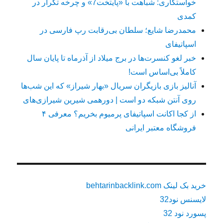
خواستگاری: شباهت با «پایتخت7» و چرخه تکرار در
کمدی
محمدرضا شایع؛ سلطان بی‌رقابت رپ فارسی در
اسپاتیفای
خبر لغو کنسرت‌ها در برج میلاد از آذرماه تا پایان سال
کاملاً بی‌اساس است!
آنالیز بازی بازیگران سریال «بهار شیراز» که این شب‌ها
روی آنتن شبکه دو است | دورهمی شیرین شیرازی‌های
از کجا اکانت اسپاتیفای پرمیوم بخریم؟ معرفی ۴
فروشگاه معتبر ایرانی
خرید بک لینک behtarinbacklink.com
لایسنس نود32
پسورد نود 32