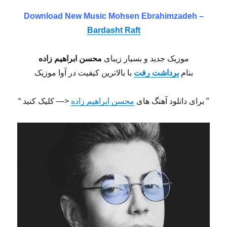
Download New Music Mohsen Ebrahimzadeh –
Bardasht Raft
موزیک جدید و بسیار زیبای
محسن ابراهیم زاده
بنام
برداشت رفت
با بالاترین کیفیت در آوا موزیک
” برای دانلود آهنگ های
محسن ابراهیم زاده
<— کلیک کنید “