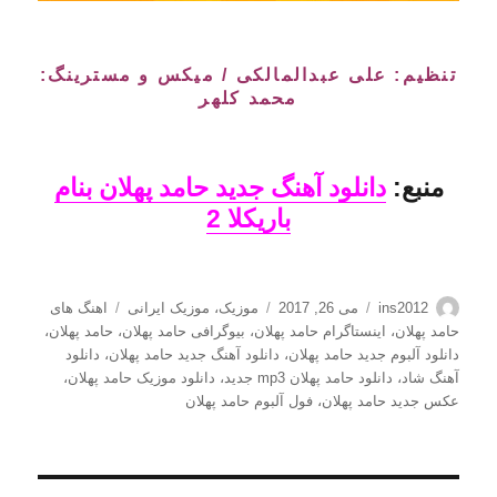
تنظیم: علی عبدالمالکی / میکس و مسترینگ:
محمد کلهر
منبع:
دانلود آهنگ جدید حامد پهلان بنام
باریکلا 2
نویسنده
ارسال
دسته‌ها
برچسب‌ها
ins2012
می 26, 2017
موزیک
،
موزیک ایرانی
اهنگ های
شده
حامد پهلان
،
اینستاگرام حامد پهلان
،
بیوگرافی حامد پهلان
،
حامد پهلان
،
در
دانلود آلبوم جدید حامد پهلان
،
دانلود آهنگ جدید حامد پهلان
،
دانلود
آهنگ شاد
،
دانلود حامد پهلان mp3 جدید
،
دانلود موزیک حامد پهلان
،
عکس جدید حامد پهلان
،
فول آلبوم حامد پهلان