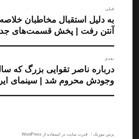
راهبری
قبلی
نوشته
به دلیل استقبال مخاطبان خلاص
نوشته
قبلی:
آنتن رفت | پخش قسمت‌های جدید
بعدی
درباره ناصر تقوایی بزرگ که سا
نوشته
بعدی:
وجودش محروم شد | سینمای ایرا
پرس موزیک
قدرت سایت در استفاده از WordPress