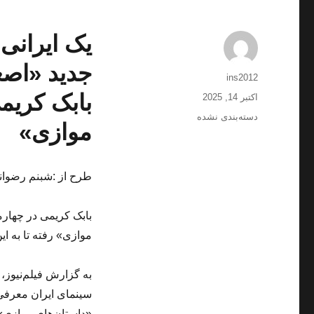
یک ایرانی
جدید «اصغ
نویسنده
ins2012
بابک کریم
ارسال
اکتبر 14, 2025
شده
دسته‌ها
دسته‌بندی نشده
موازی»
در
طرح از :شبنم رضوان
بابک کریمی در چهارم
موازی» رفته تا به ای
به گزارش فیلم‌نیوز،
سینمای ایران معرفی 
«داستان‌های موازی» 