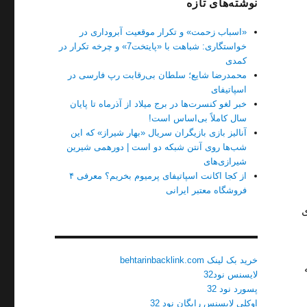
نوشته‌های تازه
«اسباب زحمت» و تکرار موقعیت آبروداری در
خواستگاری: شباهت با «پایتخت7» و چرخه تکرار در
کمدی
محمدرضا شایع؛ سلطان بی‌رقابت رپ فارسی در
اسپاتیفای
خبر لغو کنسرت‌ها در برج میلاد از آذرماه تا پایان
سال کاملاً بی‌اساس است!
آنالیز بازی بازیگران سریال «بهار شیراز» که این
شب‌ها روی آنتن شبکه دو است | دورهمی شیرین
شیرازی‌های
از کجا اکانت اسپاتیفای پرمیوم بخریم؟ معرفی ۴
فروشگاه معتبر ایرانی
ی
خرید بک لینک behtarinbacklink.com
لایسنس نود32
پسورد نود 32
اوکلی لایسنس رایگان نود 32