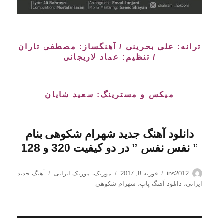
ترانه: علی بحرینی / آهنگساز: مصطفی تاران
/ تنظیم: عماد لاریجانی
میکس و مسترینگ: سعید شایان
دانلود آهنگ جدید شهرام شکوهی بنام
” نفس نفس
” در دو کیفیت 320 و 128
نویسنده
ارسال
دسته‌ها
برچسب‌ها
ins2012
فوریه 8, 2017
موزیک
،
موزیک ایرانی
آهنگ جدید
شده
ایرانی
،
دانلود آهنگ پاپ
،
شهرام شکوهی
در