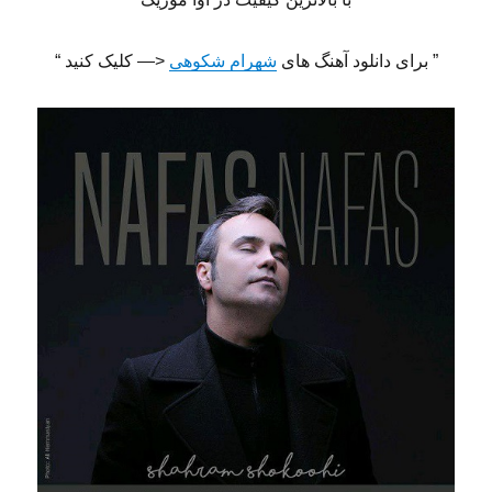
” برای دانلود آهنگ های
شهرام شکوهی
<— کلیک کنید “