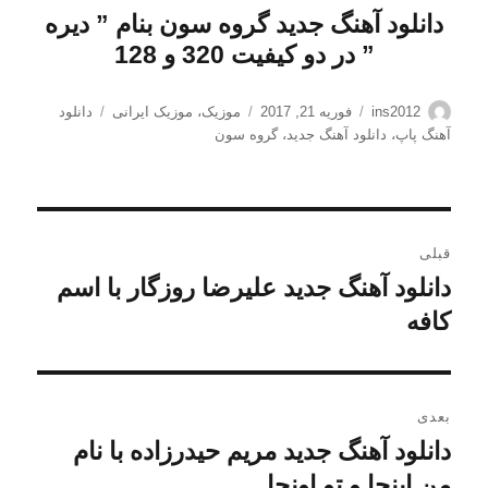
دانلود آهنگ جدید گروه سون بنام ” دیره
” در دو کیفیت 320 و 128
نویسنده
ارسال
دسته‌ها
برچسب‌ها
ins2012
فوریه 21, 2017
موزیک
،
موزیک ایرانی
دانلود
شده
آهنگ پاپ
،
دانلود آهنگ جدید
،
گروه سون
در
راهبری
قبلی
نوشته
دانلود آهنگ جدید علیرضا روزگار با اسم
نوشته
قبلی:
کافه
بعدی
دانلود آهنگ جدید مریم حیدرزاده با نام
نوشته
بعدی:
من اینجا و تو اونجا