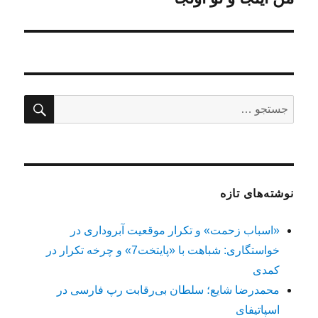
جستج
جستجو
برای:
نوشته‌های تازه
«اسباب زحمت» و تکرار موقعیت آبروداری در
خواستگاری: شباهت با «پایتخت7» و چرخه تکرار در
کمدی
محمدرضا شایع؛ سلطان بی‌رقابت رپ فارسی در
اسپاتیفای